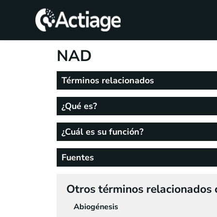
SHOP
NAD
TRATAMIENTOS
Términos relacionados
CONSULTA
¿Qué es?
CONOCE
ACTIAGE
¿Cuál es su función?
RECURSOS
Fuentes
Otros términos relacionados c
Abiogénesis