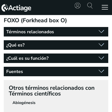
FOXO (Forkhead box O)
SHOP
Términos relacionados
TRATAMIENTOS
¿Qué es?
CONSULTA
¿Cuál es su función?
CONOCE
ACTIAGE
Fuentes
RECURSOS
Otros términos relacionados con
Términos científicos
Abiogénesis