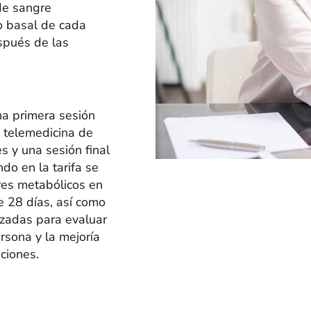
 de sangre
o basal de cada
spués de las
na primera sesión
s telemedicina de
s y una sesión final
do en la tarifa se
ores metabólicos en
e 28 días, así como
nzadas para evaluar
ersona y la mejoría
ciones.