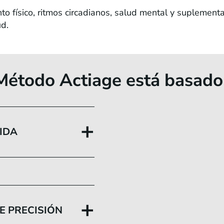
nto físico, ritmos circadianos, salud mental y suplemen
ud.
Método Actiage está basado
+
VIDA
+
E PRECISIÓN