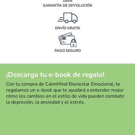
100%
GARANTÍA DE DEVOLUCIÓN
ENVÍO GRATIS
PAGO SEGURO
¡Descarga tu e-book de regalo!
Con tu compra de CalmMind Bienestar Emocional, te
regalamos un e-book que te ayudará a entender mejor
cómo los cambios en el estilo de vida pueden combatir
la depresión, la ansiedad y el estrés.