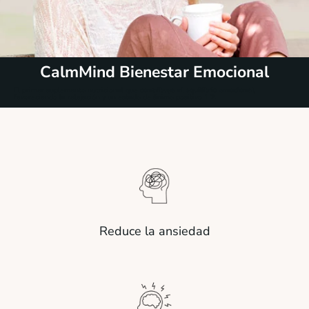
CalmMind Bienestar Emocional
El primer suplemento nutricional que
contribuye al equilibrio emocional
,
favoreciendo la relajación y un estado de ánimo positivo
1
2
.
Reduce la ansiedad