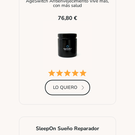
AgeSwitch Antienvejecimiento Vive más,
con más salud
76,80 €
LO QUIERO
SleepOn Sueño Reparador