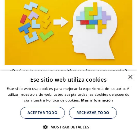
¿Qué es la reserva cognitiva y cómo aumentarla?
×
Ese sitio web utiliza cookies
La reserva cognitiva es la capacidad cerebral para
enfrentar y compensar los cambios patológicos que
Este sitio web usa cookies para mejorar la experiencia del usuario. Al
ocurren debido a enfermedades o lesiones...
utilizar nuestro sitio web, usted acepta todas las cookies de acuerdo
con nuestra Política de cookies.
Más información
ACEPTAR TODO
RECHAZAR TODO
MOSTRAR DETALLES