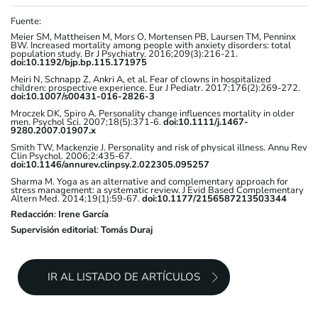
Fuente:
Meier SM, Mattheisen M, Mors O, Mortensen PB, Laursen TM, Penninx
BW. Increased mortality among people with anxiety disorders: total
population study. Br J Psychiatry. 2016;209(3):216-21.
doi:10.1192/bjp.bp.115.171975
Meiri N, Schnapp Z, Ankri A, et al. Fear of clowns in hospitalized
children: prospective experience. Eur J Pediatr. 2017;176(2):269-272.
doi:10.1007/s00431-016-2826-3
Mroczek DK, Spiro A. Personality change influences mortality in older
men. Psychol Sci. 2007;18(5):371-6.
doi:10.1111/j.1467-
9280.2007.01907.x
Smith TW, Mackenzie J. Personality and risk of physical illness. Annu Rev
Clin Psychol. 2006;2:435-67.
doi:10.1146/annurev.clinpsy.2.022305.095257
Sharma M. Yoga as an alternative and complementary approach for
stress management: a systematic review. J Evid Based Complementary
Altern Med. 2014;19(1):59-67.
doi:10.1177/2156587213503344
Redacción
:
Irene García
Supervisión editorial
:
Tomás Duraj
IR AL LISTADO DE ARTÍCULOS