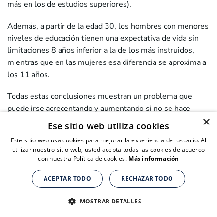
más en los de estudios superiores).
Además, a partir de la edad 30, los hombres con menores
niveles de educación tienen una expectativa de vida sin
limitaciones 8 años inferior a la de los más instruidos,
mientras que en las mujeres esa diferencia se aproxima a
los 11 años.
Todas estas conclusiones muestran un problema que
puede irse acrecentando y aumentando si no se hace
×
nada, ya que estas desigualdades aumentarían y, por
Ese sitio web utiliza cookies
ejemplo, las mujeres con bajos niveles educativos sólo
Este sitio web usa cookies para mejorar la experiencia del usuario. Al
disfrutarían de buena o muy buena salud poco más de la
utilizar nuestro sitio web, usted acepta todas las cookies de acuerdo
mitad de los años que le restarían de vida a partir de su
con nuestra Política de cookies.
Más información
trigésimo aniversario, mientras que las de nivel educativo
ACEPTAR TODO
RECHAZAR TODO
superior percibirían su salud como buena durante tres
Suplementos nutricionales para personas de + de 40 años
Suplementos nutricionales para personas de + de 40 años
Suplementos nutricionales para personas de + de 40 años
cuartas partes de su vida.
CLICK AQUÍ PARA COMPRAR
CLICK AQUÍ PARA COMPRAR
CLICK AQUÍ PARA COMPRAR
MOSTRAR DETALLES
Y es que es cierto que las mujeres tienen una esperanza