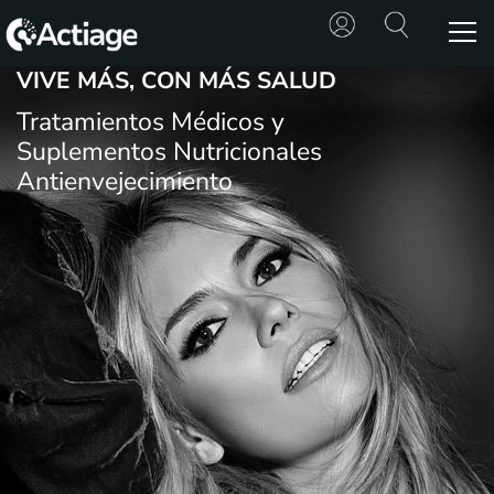
VIVE MÁS, CON MÁS SALUD
SHOP
Tratamientos Médicos y
Suplementos Nutricionales
TRATAMIENTOS
Antienvejecimiento
CONSULTA
CONOCE
ACTIAGE
RECURSOS