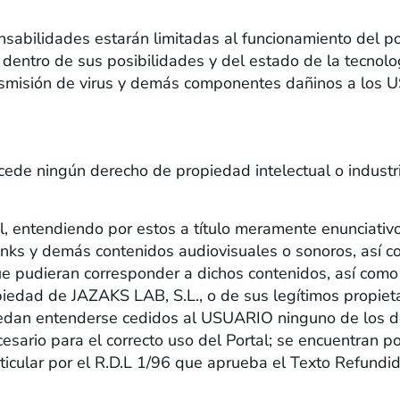
sabilidades estarán limitadas al funcionamiento del po
entro de sus posibilidades y del estado de la tecnolog
transmisión de virus y demás componentes dañinos a los
IAL
ede ningún derecho de propiedad intelectual o industri
 entendiendo por estos a título meramente enunciativo l
links y demás contenidos audiovisuales o sonoros, así c
ue pudieran corresponder a dichos contenidos, así com
ropiedad de JAZAKS LAB, S.L., o de sus legítimos propie
edan entenderse cedidos al USUARIO ninguno de los de
esario para el correcto uso del Portal; se encuentran p
rticular por el R.D.L 1/96 que aprueba el Texto Refundi