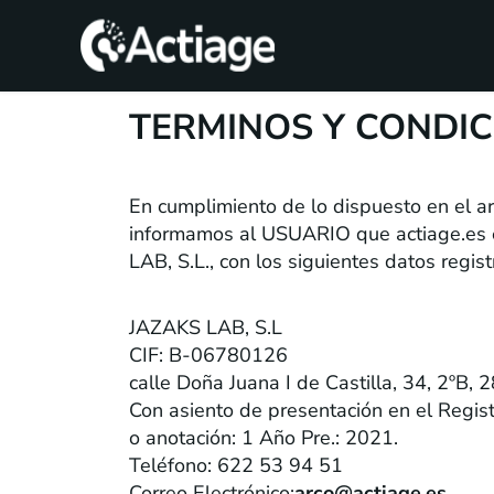
SHOP
TERMINOS Y CONDIC
TRATAMIENTOS
Aviso legal
En cumplimiento de lo dispuesto en el ar
CONSULTA
informamos al USUARIO que actiage.es es
LAB, S.L., con los siguientes datos regist
CONOCE
ACTIAGE
JAZAKS LAB, S.L
RECURSOS
CIF: B-06780126
calle Doña Juana I de Castilla, 34, 2ºB,
Con asiento de presentación en el Regist
o anotación: 1 Año Pre.: 2021.
Teléfono: 622 53 94 51
Correo Electrónico:
arco@actiage.es