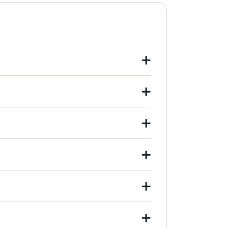
+
+
+
+
+
+