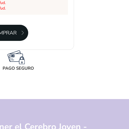
/ud.
/ud.
PAGO SEGURO
er el Cerebro Joven -