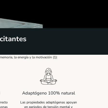
citantes
 memoria, la energía y la motivación
(1)
:
d
Adaptógeno 100% natural
recto
Las propiedades adaptógenas apoyan
sonas
en periodos de tensión mental y