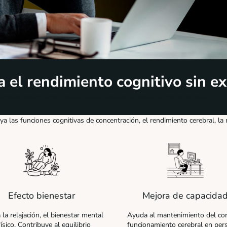
a el rendimiento cognitivo sin ex
formulado específicamente para la función cognitiva de personas de más de 40 años.
a las funciones cognitivas de concentración, el rendimiento cerebral, la
Efecto bienestar
Mejora de capacida
la relajación, el bienestar mental
Ayuda al mantenimiento del cor
físico. Contribuye al equilibrio
funcionamiento cerebral en per