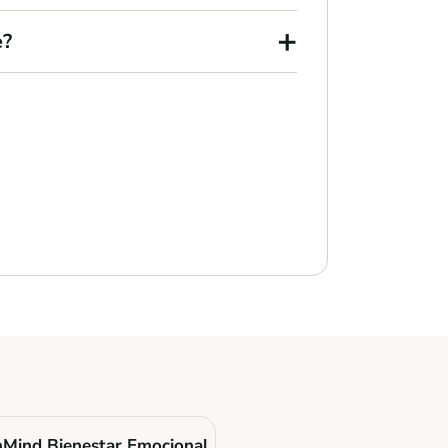
+
e?
Mind Bienestar Emocional