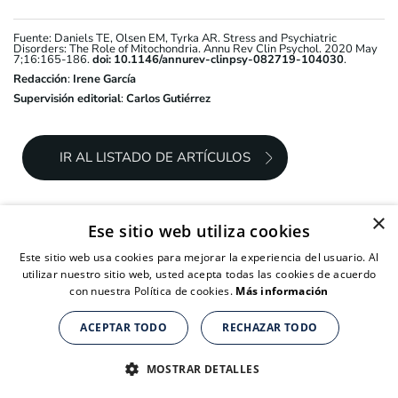
Fuente: Daniels TE, Olsen EM, Tyrka AR. Stress and Psychiatric
Disorders: The Role of Mitochondria. Annu Rev Clin Psychol. 2020 May
7;16:165-186.
doi: 10.1146/annurev-clinpsy-082719-104030
.
Redacción
:
Irene García
Supervisión editorial
:
Carlos Gutiérrez
IR AL LISTADO DE ARTÍCULOS
×
Actiage es una web de divulgación e información. Como tal,
Ese sitio web utiliza cookies
todos los artículos son redactados y revisados
concienzudamente pero es posible que puedan contener
Este sitio web usa cookies para mejorar la experiencia del usuario. Al
algún error o que no recojan todos los enfoques sobre una
utilizar nuestro sitio web, usted acepta todas las cookies de acuerdo
materia. Por ello, la web no sustituye una opinión o
con nuestra Política de cookies.
Más información
prescripción médica. Ante cualquier duda sobre tu salud o la
de tu familia es recomendable acudir a una consulta médica
ACEPTAR TODO
RECHAZAR TODO
para que pueda evaluar la situación en particular y,
Suplementos nutricionales para personas de + de 40 años
Suplementos nutricionales para personas de + de 40 años
eventualmente, prescribir el tratamiento que sea preciso.
CLICK AQUÍ PARA COMPRAR
CLICK AQUÍ PARA COMPRAR
MOSTRAR DETALLES
Señalar a todos los efectos legales que la información
recogida en la web podría ser incompleta, errónea o incorrecta,