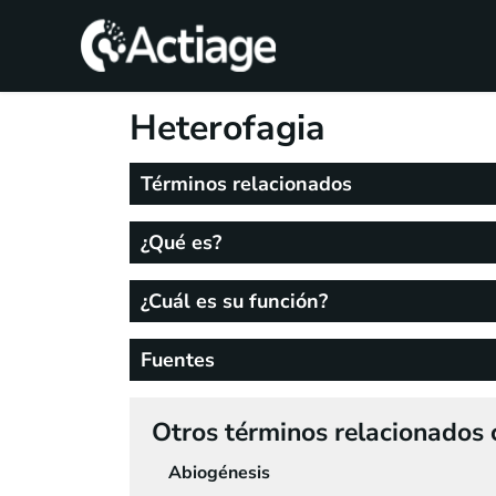
SHOP
Heterofagia
TRATAMIENTOS
Términos relacionados
CONSULTA
¿Qué es?
CONOCE
ACTIAGE
¿Cuál es su función?
RECURSOS
Fuentes
Otros términos relacionados c
Abiogénesis