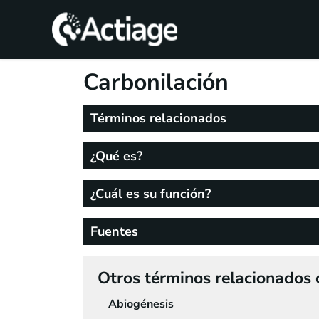
SHOP
Carbonilación
TRATAMIENTOS
Términos relacionados
CONSULTA
¿Qué es?
CONOCE
ACTIAGE
¿Cuál es su función?
RECURSOS
Fuentes
Otros términos relacionados c
Abiogénesis