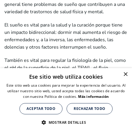
general tiene problemas de sueño que contribuyen a una
variedad de trastornos de salud física y mental.
El sueño es vital para la salud y la curación porque tiene
un impacto bidireccional: dormir mal aumenta el riesgo de
enfermedades y, a la inversa, las enfermedades, las
dolencias y otros factores interrumpen el sueño.
También es vital para regular la fisiología de la piel, como
el pH de la superficie de la piel, el TEWL, el flujo
×
sanguíneo y la temperatura de la piel. Por ejemplo, en
Ese sitio web utiliza cookies
referencia a la salud de la piel, un estudio clínico de
Este sitio web usa cookies para mejorar la experiencia del usuario. Al
mujeres posmenopáusicas mostró que aquellas que
utilizar nuestro sitio web, usted acepta todas las cookies de acuerdo
dormían menos de cinco horas por día tenían una mayor
con nuestra Política de cookies.
Más información
pérdida de TEWL, una función de barrera cutánea
ACEPTAR TODO
RECHAZAR TODO
disminuida y una recuperación más prolongada después
Suplementos nutricionales para personas de + de 40 años
del eritema inducido por los rayos UV.
CLICK AQUÍ PARA COMPRAR
MOSTRAR DETALLES