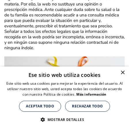
materia. Por ello, la web no sustituye una opinión o
prescripción médica. Ante cualquier duda sobre tu salud o la
de tu familia es recomendable acudir a una consulta médica
para que pueda evaluar la situación en particular y,
eventualmente, prescribir el tratamiento que sea preciso.
Señalar a todos los efectos legales que la información
recogida en la web podría ser incompleta, errónea o incorrecta,
y en ningún caso supone ninguna relación contractual ni de
ninguna índole.
×
Ese sitio web utiliza cookies
Este sitio web usa cookies para mejorar la experiencia del usuario. Al
utilizar nuestro sitio web, usted acepta todas las cookies de acuerdo
con nuestra Política de cookies.
Más información
ACEPTAR TODO
RECHAZAR TODO
Suplementos nutricionales para personas de + de 40 años
Suplementos nutricionales para personas de + de 40 años
Suplementos nutricionales para personas de + de 40 años
CLICK AQUÍ PARA COMPRAR
CLICK AQUÍ PARA COMPRAR
CLICK AQUÍ PARA COMPRAR
MOSTRAR DETALLES