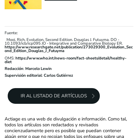
Fuente:
Mooi, Rich, Evolution, Second Edition. Douglas J. Futuyma. DO -
10.1093/icb/icp095 JO - Integrative and Comparative Biology ER.
https://www.researchgate.net/publication/273029300_Evolution_Sec
ond_Edition_Douglas_J_Futuyma
OMS:
https://www.who.int/news-room/fact-sheets/detail/healthy-
diet
Redacción
:
Marcelo Lewin
Supervisión editorial
:
Carlos Gutiérrez
IR AL LISTADO DE ARTÍCULOS
Actiage es una web de divulgación e información. Como tal,
todos los artículos son redactados y revisados
concienzudamente pero es posible que puedan contener
algún error o que no recojan todos los enfoques sobre una