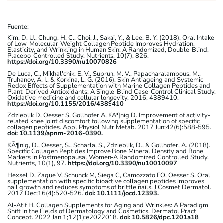
Fuente:
Kim, D. U., Chung, H. C., Choi, J., Sakai, Y., & Lee, B. Y. (2018). Oral Intake
of Low-Molecular-Weight Collagen Peptide Improves Hydration,
Elasticity, and Wrinkling in Human Skin: A Randomized, Double-Blind,
Placebo-Controlled Study. Nutrients, 10(7), 826.
https://doi.org/10.3390/nu10070826
De Luca, C., Mikhal'chik, E. V., Suprun, M. V., Papacharalambous, M.,
Truhanov, A. I., & Korkina, L. G. (2016). Skin Antiageing and Systemic
Redox Effects of Supplementation with Marine Collagen Peptides and
Plant-Derived Antioxidants: A Single-Blind Case-Control Clinical Study.
Oxidative medicine and cellular longevity, 2016, 4389410.
https://doi.org/10.1155/2016/4389410
Zdzieblik D, Oesser S, Gollhofer A, KÃ¶nig D. Improvement of activity-
related knee joint discomfort following supplementation of specific
collagen peptides. Appl Physiol Nutr Metab. 2017 Jun;42(6):588-595.
doi: 10.1139/apnm-2016-0390.
KÃ¶nig, D., Oesser, S., Scharla, S., Zdzieblik, D., & Gollhofer, A. (2018).
Specific Collagen Peptides Improve Bone Mineral Density and Bone
Markers in Postmenopausal Women-A Randomized Controlled Study.
Nutrients, 10(1), 97.
https://doi.org/10.3390/nu10010097
Hexsel D, Zague V, Schunck M, Siega C, Camozzato FO, Oesser S. Oral
supplementation with specific bioactive collagen peptides improves
nail growth and reduces symptoms of brittle nails. J Cosmet Dermatol.
2017 Dec;16(4):520-526.
doi: 10.1111/jocd.12393.
Al-Atif H. Collagen Supplements for Aging and Wrinkles: A Paradigm
Shift in the Fields of Dermatology and Cosmetics. Dermatol Pract
Concept. 2022 Jan 1;12(1):e2022018.
doi: 10.5826/dpc.1201a18