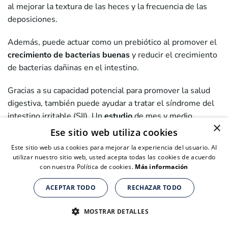
al mejorar la textura de las heces y la frecuencia de las
deposiciones.
Además, puede actuar como un prebiótico al promover el
crecimiento de bacterias buenas
y reducir el crecimiento
de bacterias dañinas en el intestino.
Gracias a su capacidad potencial para promover la salud
digestiva, también puede ayudar a tratar el síndrome del
intestino irritable (SII). Un
estudio
de mes y medio
×
encontró que el consumo de goma guar mejora los
Ese sitio web utiliza cookies
síntomas del SII y reduce la hinchazón.
Este sitio web usa cookies para mejorar la experiencia del usuario. Al
utilizar nuestro sitio web, usted acepta todas las cookies de acuerdo
2- Reducir el azúcar en sangre
con nuestra Política de cookies.
Más información
Los estudios muestran que la goma guar puede reducir
ACEPTAR TODO
RECHAZAR TODO
Suplementos nutricionales para personas de + de 40 años
Suplementos nutricionales para personas de + de 40 años
Suplementos nutricionales para personas de + de 40 años
los niveles de glucosa en sangre ya que las fibras
CLICK AQUÍ PARA COMPRAR
CLICK AQUÍ PARA COMPRAR
CLICK AQUÍ PARA COMPRAR
MOSTRAR DETALLES
solubles retrasan la absorción del azúcar por parte del
organismo, reduciendo sus niveles.