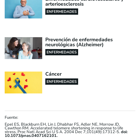
arterioesclerosis
ENFERMEDADES
Prevención de enfermedades
neurológicas (Alzheimer)
ENFERMEDADES
Cáncer
ENFERMEDADES
Fuente:
Epel ES, Blackburn EH, Lin J, Dhabhar FS, Adler NE, Morrow JD,
Cawthon RM. Accelerated telomere shortening in response to life
stress. Proc Natl Acad Sci U S A. 2004 Dec 7;101(49):17312-5.
doi:
10.1073/pnas.0407162101.