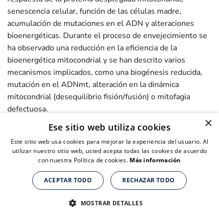
senescencia celular, función de las células madre,
acumulación de mutaciones en el ADN y alteraciones
bioenergéticas. Durante el proceso de envejecimiento se
ha observado una reducción en la eficiencia de la
bioenergética mitocondrial y se han descrito varios
mecanismos implicados, como una biogénesis reducida,
mutación en el ADNmt, alteración en la dinámica
mitocondrial (desequilibrio fisión/fusión) o mitofagia
defectuosa.
×
Ese sitio web utiliza cookies
Tanto el consumo excesivo de nutrientes como la
Este sitio web usa cookies para mejorar la experiencia del usuario. Al
obesidad se han relacionado con disfunciones
utilizar nuestro sitio web, usted acepta todas las cookies de acuerdo
mitocondriales. El consumo excesivo de nutrientes afecta
con nuestra Política de cookies.
Más información
sus funciones en aquellos tejidos que participan en el
metabolismo de los nutrientes: tejido adiposo, hígado y
ACEPTAR TODO
RECHAZAR TODO
Suplementos nutricionales para personas de + de 40 años
Suplementos nutricionales para personas de + de 40 años
Suplementos nutricionales para personas de + de 40 años
músculo esquelético. La ingesta excesiva de nutrientes
CLICK AQUÍ PARA COMPRAR
CLICK AQUÍ PARA COMPRAR
CLICK AQUÍ PARA COMPRAR
también aumenta la concentración de ácidos grasos libres
MOSTRAR DETALLES
y la producción de ROS mitocondrial, lo que provoca