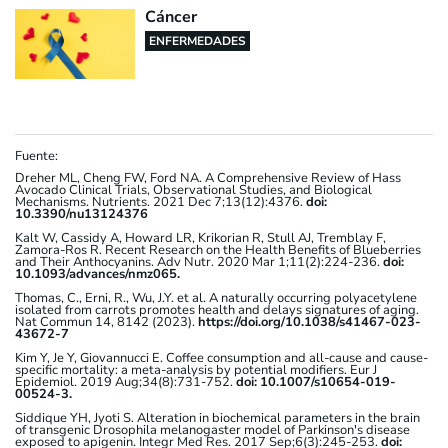
Cáncer
ENFERMEDADES
Fuente:
Dreher ML, Cheng FW, Ford NA. A Comprehensive Review of Hass
Avocado Clinical Trials, Observational Studies, and Biological
Mechanisms. Nutrients. 2021 Dec 7;13(12):4376.
doi:
10.3390/nu13124376
Kalt W, Cassidy A, Howard LR, Krikorian R, Stull AJ, Tremblay F,
Zamora-Ros R. Recent Research on the Health Benefits of Blueberries
and Their Anthocyanins. Adv Nutr. 2020 Mar 1;11(2):224-236.
doi:
10.1093/advances/nmz065.
Thomas, C., Erni, R., Wu, J.Y. et al. A naturally occurring polyacetylene
isolated from carrots promotes health and delays signatures of aging.
Nat Commun 14, 8142 (2023).
https://doi.org/10.1038/s41467-023-
43672-7
Kim Y, Je Y, Giovannucci E. Coffee consumption and all-cause and cause-
specific mortality: a meta-analysis by potential modifiers. Eur J
Epidemiol. 2019 Aug;34(8):731-752.
doi: 10.1007/s10654-019-
00524-3.
Siddique YH, Jyoti S. Alteration in biochemical parameters in the brain
of transgenic Drosophila melanogaster model of Parkinson's disease
exposed to apigenin. Integr Med Res. 2017 Sep;6(3):245-253.
doi: