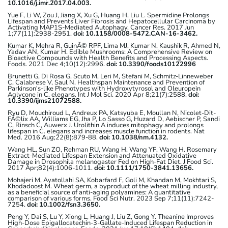
10.1016/j.imr.2017.04.003.
Yue F, Li W, Zou J, Jiang X, Xu G, Huang H, Liu L. Spermidine Prolongs
Lifespan and Prevents Liver Fibrosis and Hepatocellular Carcinoma by
Activating MAP1S-Mediated Autophagy. Cancer Res. 2017 Jun
1;77(11):2938-2951.
doi: 10.1158/0008-5472.CAN-16-3462.
Kumar K, Mehra R, GuinÃ© RPF, Lima MJ, Kumar N, Kaushik R, Ahmed N,
Yadav AN, Kumar H. Edible Mushrooms: A Comprehensive Review on
Bioactive Compounds with Health Benefits and Processing Aspects.
Foods. 2021 Dec 4;10(12):2996.
doi: 10.3390/foods10122996
Brunetti G, Di Rosa G, Scuto M, Leri M, Stefani M, Schmitz-Linneweber
C, Calabrese V, Saul N. Healthspan Maintenance and Prevention of
Parkinson's-like Phenotypes with Hydroxytyrosol and Oleuropein
Aglycone in C. elegans. Int J Mol Sci. 2020 Apr 8;21(7):2588.
doi:
10.3390/ijms21072588.
Ryu D, Mouchiroud L, Andreux PA, Katsyuba E, Moullan N, Nicolet-Dit-
FÃ©lix AA, Williams EG, Jha P, Lo Sasso G, Huzard D, Aebischer P, Sandi
C, Rinsch C, Auwerx J. Urolithin A induces mitophagy and prolongs
lifespan in C. elegans and increases muscle function in rodents. Nat
Med. 2016 Aug;22(8):879-88.
doi: 10.1038/nm.4132.
Wang HL, Sun ZO, Rehman RU, Wang H, Wang YF, Wang H. Rosemary
Extract-Mediated Lifespan Extension and Attenuated Oxidative
Damage in Drosophila melanogaster Fed on High-Fat Diet. J Food Sci.
2017 Apr;82(4):1006-1011.
doi: 10.1111/1750-3841.13656.
Mohajeri M, Ayatollahi SA, Kobarfard F, Goli M, Khandan M, Mokhtari S,
Khodadoost M. Wheat germ, a byproduct of the wheat milling industry,
as a beneficial source of anti-aging polyamines: A quantitative
comparison of various forms. Food Sci Nutr. 2023 Sep 7;11(11):7242-
7254.
doi: 10.1002/fsn3.3650.
Peng Y, Dai S, Lu Y, Xiong L, Huang J, Liu Z, Gong Y. Theanine Improves
High-Dose Epigallocatechin-3-Gallate-Induced Lifespan Reduction in