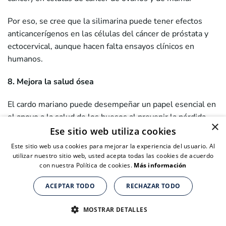
Por eso, se cree que la silimarina puede tener efectos
anticancerígenos en las células del cáncer de próstata y
ectocervical, aunque hacen falta ensayos clínicos en
humanos.
8. Mejora la salud ósea
El cardo mariano puede desempeñar un papel esencial en
el apoyo a la salud de los huesos al prevenir la pérdida
×
ósea.
Ese sitio web utiliza cookies
Este sitio web usa cookies para mejorar la experiencia del usuario. Al
Un
estudio
analizó específicamente la pérdida ósea
utilizar nuestro sitio web, usted acepta todas las cookies de acuerdo
causada por una deficiencia de estrógeno como la que se
con nuestra Política de cookies.
Más información
produce tras
la llegada de la menopausia
en las mujeres
ACEPTAR TODO
RECHAZAR TODO
y se vio que la silimarina era efectiva, pero no se sabe si
Suplementos nutricionales para personas de + de 40 años
Suplementos nutricionales para personas de + de 40 años
Suplementos nutricionales para personas de + de 40 años
ayudará en la pérdida de masa ósea por motivos
CLICK AQUÍ PARA COMPRAR
CLICK AQUÍ PARA COMPRAR
CLICK AQUÍ PARA COMPRAR
MOSTRAR DETALLES
diferentes.