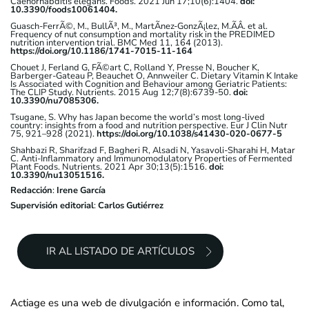
Caenorhabditis elegans. Foods. 2021 Jun 17;10(6):1404.
doi:
10.3390/foods10061404.
Guasch-FerrÃ©, M., BullÃ³, M., MartÃ­nez-GonzÃ¡lez, M.ÃÂ. et al.
Frequency of nut consumption and mortality risk in the PREDIMED
nutrition intervention trial. BMC Med 11, 164 (2013).
https://doi.org/10.1186/1741-7015-11-164
Chouet J, Ferland G, FÃ©art C, Rolland Y, Presse N, Boucher K,
Barberger-Gateau P, Beauchet O, Annweiler C. Dietary Vitamin K Intake
Is Associated with Cognition and Behaviour among Geriatric Patients:
The CLIP Study. Nutrients. 2015 Aug 12;7(8):6739-50.
doi:
10.3390/nu7085306.
Tsugane, S. Why has Japan become the world’s most long-lived
country: insights from a food and nutrition perspective. Eur J Clin Nutr
75, 921–928 (2021).
https://doi.org/10.1038/s41430-020-0677-5
Shahbazi R, Sharifzad F, Bagheri R, Alsadi N, Yasavoli-Sharahi H, Matar
C. Anti-Inflammatory and Immunomodulatory Properties of Fermented
Plant Foods. Nutrients. 2021 Apr 30;13(5):1516.
doi:
10.3390/nu13051516.
Redacción
:
Irene García
Supervisión editorial
:
Carlos Gutiérrez
IR AL LISTADO DE ARTÍCULOS
Actiage es una web de divulgación e información. Como tal,