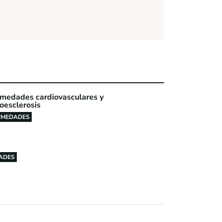
medades cardiovasculares y
ioesclerosis
RMEDADES
ADES