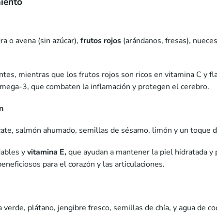
miento
ra o avena (sin azúcar),
frutos rojos
(arándanos, fresas), nueces
antes, mientras que los frutos rojos son ricos en vitamina C y f
omega-3, que combaten la inflamación y protegen el cerebro.
n
acate, salmón ahumado, semillas de sésamo, limón y un toque d
dables y
vitamina E,
que ayudan a mantener la piel hidratada y p
neficiosos para el corazón y las articulaciones.
 verde, plátano, jengibre fresco, semillas de chía, y agua de co