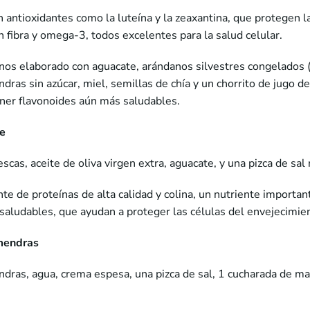
n antioxidantes como la luteína y la zeaxantina, que protegen la
an fibra y omega-3, todos excelentes para la salud celular.
nos elaborado con aguacate, arándanos silvestres congelados (
dras sin azúcar, miel, semillas de chía y un chorrito de jugo 
ener flavonoides aún más saludables.
te
cas, aceite de oliva virgen extra, aguacate, y una pizca de sal
e de proteínas de alta calidad y colina, un nutriente important
 saludables, que ayudan a proteger las células del envejecimie
lmendras
ndras, agua, crema espesa, una pizca de sal, 1 cucharada de ma