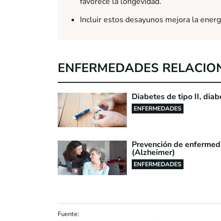
favorece la longevidad.
Incluir estos desayunos mejora la energí
ENFERMEDADES RELACIO
Diabetes de tipo II, diab
ENFERMEDADES
Prevención de enfermed
(Alzheimer)
ENFERMEDADES
Fuente: