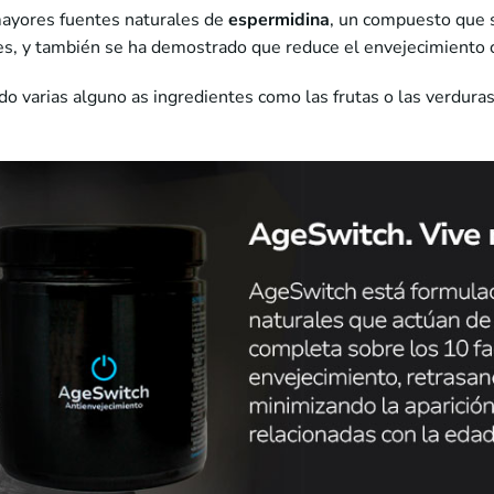
 mayores fuentes naturales de
espermidina
, un compuesto que s
es, y también se ha demostrado que reduce el envejecimiento
do varias alguno as ingredientes como las frutas o las verduras