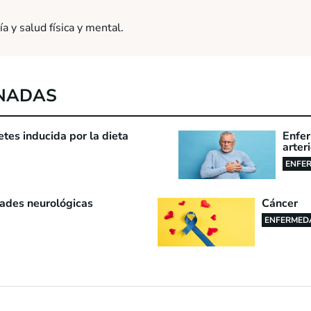
a y salud física y mental.
NADAS
etes inducida por la dieta
Enfer
arter
ENFE
ades neurológicas
Cáncer
ENFERMED