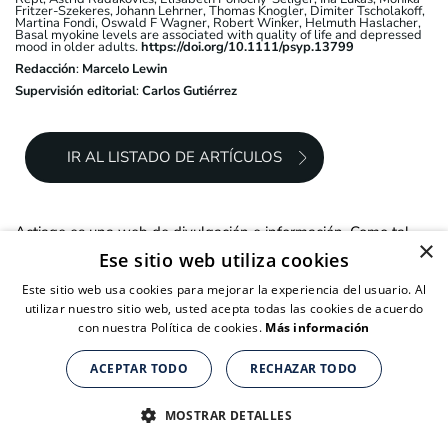
Fritzer-Szekeres, Johann Lehrner, Thomas Knogler, Dimiter Tscholakoff,
Martina Fondi, Oswald F Wagner, Robert Winker, Helmuth Haslacher,
Basal myokine levels are associated with quality of life and depressed
mood in older adults.
https://doi.org/10.1111/psyp.13799
Redacción
:
Marcelo Lewin
Supervisión editorial
:
Carlos Gutiérrez
IR AL LISTADO DE ARTÍCULOS
Actiage es una web de divulgación e información. Como tal,
×
todos los artículos son redactados y revisados
Ese sitio web utiliza cookies
concienzudamente pero es posible que puedan contener
algún error o que no recojan todos los enfoques sobre una
Este sitio web usa cookies para mejorar la experiencia del usuario. Al
materia. Por ello, la web no sustituye una opinión o
utilizar nuestro sitio web, usted acepta todas las cookies de acuerdo
prescripción médica. Ante cualquier duda sobre tu salud o la
con nuestra Política de cookies.
Más información
de tu familia es recomendable acudir a una consulta médica
para que pueda evaluar la situación en particular y,
ACEPTAR TODO
RECHAZAR TODO
eventualmente, prescribir el tratamiento que sea preciso.
Suplementos nutricionales para personas de + de 40 años
Suplementos nutricionales para personas de + de 40 años
Suplementos nutricionales para personas de + de 40 años
Señalar a todos los efectos legales que la información
CLICK AQUÍ PARA COMPRAR
CLICK AQUÍ PARA COMPRAR
CLICK AQUÍ PARA COMPRAR
MOSTRAR DETALLES
recogida en la web podría ser incompleta, errónea o incorrecta,
y en ningún caso supone ninguna relación contractual ni de