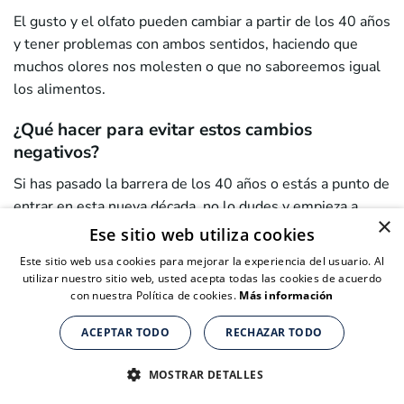
El gusto y el olfato pueden cambiar a partir de los 40 años
y tener problemas con ambos sentidos, haciendo que
muchos olores nos molesten o que no saboreemos igual
los alimentos.
¿Qué hacer para evitar estos cambios
negativos?
Si has pasado la barrera de los 40 años o estás a punto de
entrar en esta nueva década, no lo dudes y empieza a
×
cuidarte desde ya, ya que, cuanto antes adoptes estos
Ese sitio web utiliza cookies
hábitos de vida, menos cambios negativos notarás:
Este sitio web usa cookies para mejorar la experiencia del usuario. Al
utilizar nuestro sitio web, usted acepta todas las cookies de acuerdo
1- Sigue
una dieta saludable
rica en alimentos frescos y
con nuestra Política de cookies.
Más información
naturales, evitando los ultraprocesados y los azúcares.
ACEPTAR TODO
RECHAZAR TODO
Suplementos nutricionales para personas de + de 40 años
Suplementos nutricionales para personas de + de 40 años
Suplementos nutricionales para personas de + de 40 años
2- Reduce las calorías que consumes, a no ser que lleves
CLICK AQUÍ PARA COMPRAR
CLICK AQUÍ PARA COMPRAR
CLICK AQUÍ PARA COMPRAR
MOSTRAR DETALLES
una vida muy activa, no necesitas tantas calorías como con
20 años.