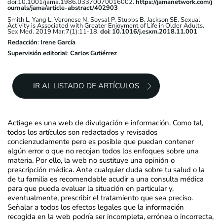
doi:10.1001/jama.1986.03370070016002.
https://jamanetwork.com/j
ournals/jama/article-abstract/402903
Smith L, Yang L, Veronese N, Soysal P, Stubbs B, Jackson SE. Sexual
Activity is Associated with Greater Enjoyment of Life in Older Adults.
Sex Med. 2019 Mar;7(1):11-18.
doi: 10.1016/j.esxm.2018.11.001
Redacción
:
Irene García
Supervisión editorial
:
Carlos Gutiérrez
IR AL LISTADO DE ARTÍCULOS
Actiage es una web de divulgación e información. Como tal,
todos los artículos son redactados y revisados
concienzudamente pero es posible que puedan contener
algún error o que no recojan todos los enfoques sobre una
materia. Por ello, la web no sustituye una opinión o
prescripción médica. Ante cualquier duda sobre tu salud o la
de tu familia es recomendable acudir a una consulta médica
para que pueda evaluar la situación en particular y,
eventualmente, prescribir el tratamiento que sea preciso.
Señalar a todos los efectos legales que la información
recogida en la web podría ser incompleta, errónea o incorrecta,