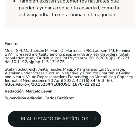
También existen suplementos naturales que
pueden ayudar a reducir la ansiedad, como la
ashwagandha, la melatonina o el magnesio.
Fuente:
Meier SM, Mattheisen M, Mors O, Mortensen PB, Laursen TM, Penninx
BW. Increased mortality among people with anxiety disorders: total
population study. British Journal of Psychiatry. 2016;209(3):216-221.
doi:10.1192/bjp.bp.115.171975
Stefan Schulreich, Anita Tusche, Philipp Kanske and Lars Schwabe.
Altruism under Stress: Cortisol Negatively Predicts Charitable Giving
and Neural Value Representations Depending on Mentalizing Capacity.
Journal of Neuroscience 20 April 2022, 42 (16) 3445-3460;
https://doi.org/10.1523/JNEUROSCI.1870-21.2022
Redacción
:
Marcelo Lewin
Supervisión editorial
:
Carlos Gutiérrez
IR AL LISTADO DE ARTÍCULOS