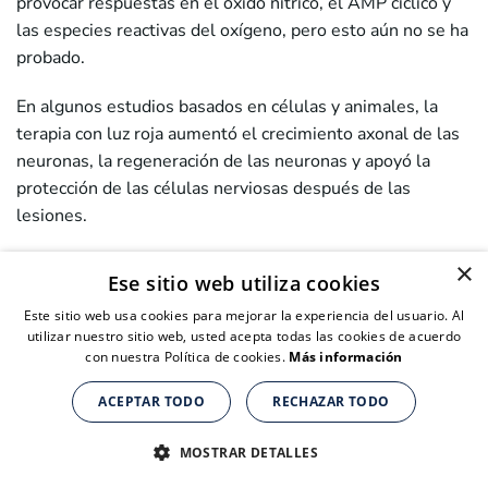
provocar respuestas en el óxido nítrico, el AMP cíclico y
las especies reactivas del oxígeno, pero esto aún no se ha
probado.
En algunos estudios basados en células y animales, la
terapia con luz roja aumentó el crecimiento axonal de las
neuronas, la regeneración de las neuronas y apoyó la
protección de las células nerviosas después de las
lesiones.
11) Medicamentos
×
Ese sitio web utiliza cookies
Existe también investigación acerca de medicamentos que
Este sitio web usa cookies para mejorar la experiencia del usuario. Al
utilizar nuestro sitio web, usted acepta todas las cookies de acuerdo
pueden ayudar a la neurogénesis, como los inhibidores
con nuestra Política de cookies.
Más información
selectivos de la recaptación de serotonina (ISRS) como la
fluoxetina y la sertralina.
ACEPTAR TODO
RECHAZAR TODO
Suplementos nutricionales para personas de + de 40 años
Suplementos nutricionales para personas de + de 40 años
Suplementos nutricionales para personas de + de 40 años
O el litio, un estabilizador del estado de ánimo que se usa
CLICK AQUÍ PARA COMPRAR
CLICK AQUÍ PARA COMPRAR
CLICK AQUÍ PARA COMPRAR
MOSTRAR DETALLES
para tratar el trastorno bipolar y podría promover la