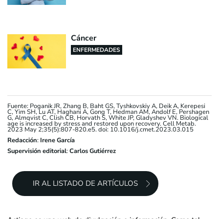
Cáncer
ENFERMEDADES
Fuente: Poganik JR, Zhang B, Baht GS, Tyshkovskiy A, Deik A, Kerepesi
C, Yim SH, Lu AT, Haghani A, Gong T, Hedman AM, Andolf E, Pershagen
G, Almqvist C, Clish CB, Horvath S, White JP, Gladyshev VN. Biological
age is increased by stress and restored upon recovery. Cell Metab.
2023 May 2;35(5):807-820.e5. doi: 10.1016/j.cmet.2023.03.015
Redacción
:
Irene García
Supervisión editorial
:
Carlos Gutiérrez
IR AL LISTADO DE ARTÍCULOS