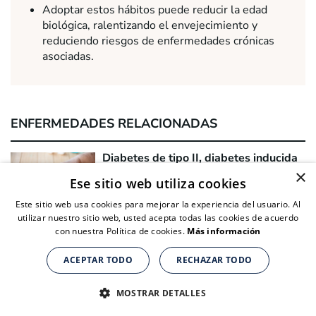
Adoptar estos hábitos puede reducir la edad
biológica, ralentizando el envejecimiento y
reduciendo riesgos de enfermedades crónicas
asociadas.
ENFERMEDADES RELACIONADAS
Diabetes de tipo II, diabetes inducida
por la dieta
×
Ese sitio web utiliza cookies
ENFERMEDADES
Este sitio web usa cookies para mejorar la experiencia del usuario. Al
utilizar nuestro sitio web, usted acepta todas las cookies de acuerdo
con nuestra Política de cookies.
Más información
Enfermedades cardiovasculares y
arterioesclerosis
ACEPTAR TODO
RECHAZAR TODO
Suplementos nutricionales para personas de + de 40 años
Suplementos nutricionales para personas de + de 40 años
Suplementos nutricionales para personas de + de 40 años
ENFERMEDADES
CLICK AQUÍ PARA COMPRAR
CLICK AQUÍ PARA COMPRAR
CLICK AQUÍ PARA COMPRAR
MOSTRAR DETALLES