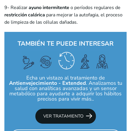
9- Realizar
ayuno intermitente
o períodos regulares de
restricción calórica
para mejorar la autofagia, el proceso
de limpieza de las células dañadas.
TAMBIÉN TE PUEDE INTERESAR
Echa un vistazo al tratamiento de
Antienvejecimiento - Extended
. Analizamos tu
salud con analíticas avanzadas y un sensor
metabólico para ayudarte a adquirir los hábitos
precisos para vivir más..
VER TRATAMIENTO