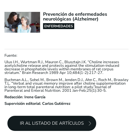
Prevención de enfermedades
neurológicas (Alzheimer)
ENFERMEDADES
Fuente:
Ulus I.H., Wurtman R.J., Mauron C., Blusztajn J.K. “Choline increases
acetylcholine release and protects against the stimulation-induced
decrease in phosphatide levels within membranes of rat corpus
striatum.” Brain Research 1989 Apr 10;484(1-2):217-27.
Buchman A.L., Sohel M., Brown M., Jenden D.J., Ahn C., Roch M., Brawley
T.L. “Verbal and visual memory improve after choline supplementation
in long-term total parenteral nutrition: a pilot study.”Journal of
Parenteral and Enteral Nutrition. 2001 Jan-Feb;25(1):30-5.
Redacción
:
Irene García
Supervisión editorial
:
Carlos Gutiérrez
IR AL LISTADO DE ARTÍCULOS