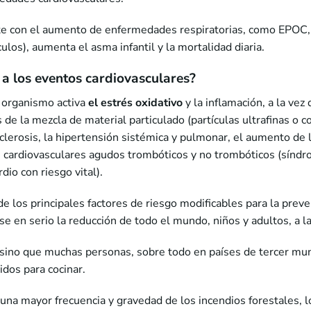
te con el aumento de enfermedades respiratorias, como EPOC, 
ulos), aumenta el asma infantil y la mortalidad diaria.
 a los eventos cardiovasculares
?
l organismo activa
el estrés oxidativo
y la inflamación, a la ve
e la mezcla de material particulado (partículas ultrafinas o con
clerosis, la hipertensión sistémica y pulmonar, el aumento de l
rdiovasculares agudos trombóticos y no trombóticos (síndrom
io con riesgo vital).
 de los principales factores de riesgo modificables para la prev
se en serio la reducción de todo el mundo, niños y adultos, a l
r, sino que muchas personas, sobre todo en países de tercer mu
idos para cocinar.
una mayor frecuencia y gravedad de los incendios forestales,