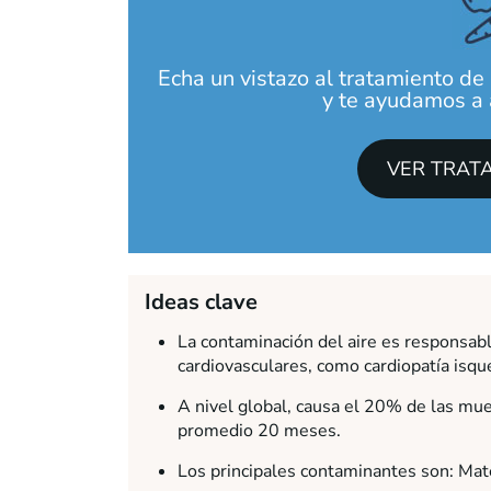
Echa un vistazo al tratamiento de
y te ayudamos a a
VER TRAT
Ideas clave
La contaminación del aire es responsab
cardiovasculares, como cardiopatía isqué
A nivel global, causa el 20% de las mue
promedio 20 meses.
Los principales contaminantes son: Mate