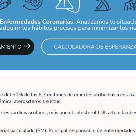
Enfermedades Coronarias
. Analizamos tu situaci
dquirir los hábitos precisos para minimizar los rie
AMIENTO
CALCULADORA DE ESPERANZA
le del 50% de las 6,7 millones de muertes atribuidas a esta 
mica, aterosclerosis e ictus.
rtes cardiovasculares, más que el colesterol LDL alto o la obe
rial particulado (PM): Principal responsable de enfermedades 