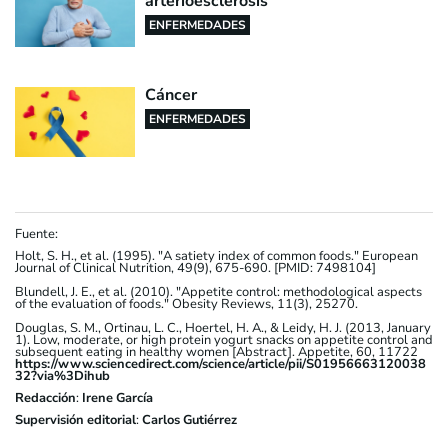
arterioesclerosis
ENFERMEDADES
Cáncer
ENFERMEDADES
Fuente:
Holt, S. H., et al. (1995). "A satiety index of common foods." European
Journal of Clinical Nutrition, 49(9), 675-690. [PMID: 7498104]
Blundell, J. E., et al. (2010). "Appetite control: methodological aspects
of the evaluation of foods." Obesity Reviews, 11(3), 25270.
Douglas, S. M., Ortinau, L. C., Hoertel, H. A., & Leidy, H. J. (2013, January
1). Low, moderate, or high protein yogurt snacks on appetite control and
subsequent eating in healthy women [Abstract]. Appetite, 60, 11722
https://www.sciencedirect.com/science/article/pii/S01956663120038
32?via%3Dihub
Redacción
:
Irene García
Supervisión editorial
:
Carlos Gutiérrez