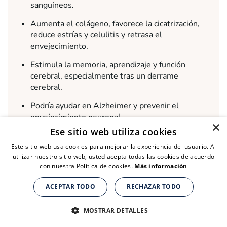
sanguíneos.
Aumenta el colágeno, favorece la cicatrización,
reduce estrías y celulitis y retrasa el
envejecimiento.
Estimula la memoria, aprendizaje y función
cerebral, especialmente tras un derrame
cerebral.
Podría ayudar en Alzheimer y prevenir el
envejecimiento neuronal.
×
Ese sitio web utiliza cookies
Alivia trastornos del sueño asociados con
ansiedad, estrés y depresión.
Este sitio web usa cookies para mejorar la experiencia del usuario. Al
utilizar nuestro sitio web, usted acepta todas las cookies de acuerdo
Alivia dolor articular, artritis y fortalece el
con nuestra Política de cookies.
Más información
sistema inmune.
ACEPTAR TODO
RECHAZAR TODO
Protege el hígado y riñones frente a toxicidad por
Suplementos nutricionales para personas de + de 40 años
Suplementos nutricionales para personas de + de 40 años
Suplementos nutricionales para personas de + de 40 años
medicamentos.
CLICK AQUÍ PARA COMPRAR
CLICK AQUÍ PARA COMPRAR
CLICK AQUÍ PARA COMPRAR
MOSTRAR DETALLES
Su acción antioxidante combate el envejecimiento