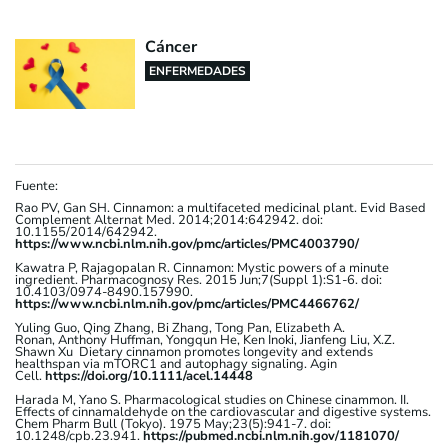
Cáncer
ENFERMEDADES
Fuente:
Rao PV, Gan SH. Cinnamon: a multifaceted medicinal plant. Evid Based
Complement Alternat Med. 2014;2014:642942. doi:
10.1155/2014/642942.
https://www.ncbi.nlm.nih.gov/pmc/articles/PMC4003790/
Kawatra P, Rajagopalan R. Cinnamon: Mystic powers of a minute
ingredient. Pharmacognosy Res. 2015 Jun;7(Suppl 1):S1-6. doi:
10.4103/0974-8490.157990.
https://www.ncbi.nlm.nih.gov/pmc/articles/PMC4466762/
Yuling Guo, Qing Zhang, Bi Zhang, Tong Pan, Elizabeth A.
Ronan, Anthony Huffman, Yongqun He, Ken Inoki, Jianfeng Liu, X.Z.
Shawn Xu Dietary cinnamon promotes longevity and extends
healthspan via mTORC1 and autophagy signaling. Agin
Cell.
https://doi.org/10.1111/acel.14448
Harada M, Yano S. Pharmacological studies on Chinese cinammon. II.
Effects of cinnamaldehyde on the cardiovascular and digestive systems.
Chem Pharm Bull (Tokyo). 1975 May;23(5):941-7. doi:
10.1248/cpb.23.941.
https://pubmed.ncbi.nlm.nih.gov/1181070/