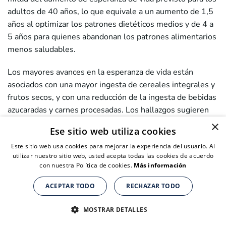
adultos de 40 años, lo que equivale a un aumento de 1,5
años al optimizar los patrones dietéticos medios y de 4 a
5 años para quienes abandonan los patrones alimentarios
menos saludables.
Los mayores avances en la esperanza de vida están
asociados con una mayor ingesta de cereales integrales y
frutos secos, y con una reducción de la ingesta de bebidas
azucaradas y carnes procesadas. Los hallazgos sugieren
que estos grupos de alimentos deberían ser objetivos
×
Ese sitio web utiliza cookies
específicos para los médicos en la orientación de los
Este sitio web usa cookies para mejorar la experiencia del usuario. Al
pacientes y los formuladores de políticas en el desarrollo
utilizar nuestro sitio web, usted acepta todas las cookies de acuerdo
de políticas de salud pública.
con nuestra Política de cookies.
Más información
ACEPTAR TODO
RECHAZAR TODO
Suplementos nutricionales para personas de + de 40 años
Suplementos nutricionales para personas de + de 40 años
Suplementos nutricionales para personas de + de 40 años
CLICK AQUÍ PARA COMPRAR
CLICK AQUÍ PARA COMPRAR
CLICK AQUÍ PARA COMPRAR
MOSTRAR DETALLES