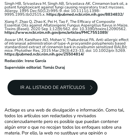
Singh HB, Srivastava M, Singh AB, Srivastava AK. Cinnamon bark oil, a
potent fungitoxicant against fungi causing respiratory tract mycoses.
Allergy. 1995 Dec;50(12):995-9. doi: 10.1111/j.1398-
9995.1995.tb02515.x.
https://pubmed.ncbi.nlm.nih.gov/8834832/
Xiang F, Zhao Q, Zhao K, Pei H, Tao F. The Efficacy of Composite
Essential Oils against Aflatoxigenic Fungus Aspergillus flavus in Maize.
Toxins (Basel). 2020 Sep 1;12(9):562. doi: 10.3390/toxins12090562.
https://www.ncbi.nlm.nih.gov/pmc/articles/PMC7551089/
Aswar UM, Kandhare AD, Mohan V, Thakurdesai PA. Anti-allergic effect
of intranasal administration of type-A procyanidin polyphenols based
standardized extract of cinnamon bark in ovalbumin sensitized BALB/c
mice. Phytother Res. 2015 Mar;29(3):423-33. doi: 10.1002/ptr.5269.
https://pubmed.ncbi.nlm.nih.gov/25504814/
Redacción
:
Irene García
Supervisión editorial
:
Tomás Duraj
IR AL LISTADO DE ARTÍCULOS
Actiage es una web de divulgación e información. Como tal,
todos los artículos son redactados y revisados
concienzudamente pero es posible que puedan contener
algún error o que no recojan todos los enfoques sobre una
materia. Por ello, la web no sustituye una opinión o