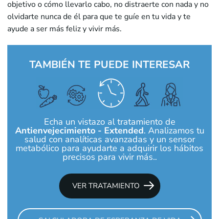
objetivo o cómo llevarlo cabo, no distraerte con nada y no
olvidarte nunca de él para que te guíe en tu vida y te
ayude a ser más feliz y vivir más.
TAMBIÉN TE PUEDE INTERESAR
Echa un vistazo al tratamiento de
Antienvejecimiento - Extended
. Analizamos tu
salud con analíticas avanzadas y un sensor
metabólico para ayudarte a adquirir los hábitos
precisos para vivir más..
VER TRATAMIENTO