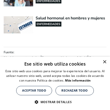
ENFERMEDADES
Salud hormonal en hombres y mujeres
ENFERMEDADES
Fuente:
Ikigai. Los secretos de JapÃ³n para una vida larga y feliz. HÃ©ctor
×
GarcÃ­a (Kirai) y Francesc Miralles. Urano, 2016
Ese sitio web utiliza cookies
Kotera, Yasuhiro, Kaluzeviciute, Greta, Garip, Gulcan, Mcewan, Kirsten,
Chamberlain, Katy, Health Benefits of Ikigai: A Review of Literature.
Este sitio web usa cookies para mejorar la experiencia del usuario. Al
March 2021.
https://www.researchgate.net/publication/349725406_Health_Benef
utilizar nuestro sitio web, usted acepta todas las cookies de acuerdo
its_of_Ikigai_A_Review_of_Literature
con nuestra Política de cookies.
Más información
Redacción
:
Irene García
Supervisión editorial
:
Carlos Gutiérrez
ACEPTAR TODO
RECHAZAR TODO
Suplementos nutricionales para personas de + de 40 años
Suplementos nutricionales para personas de + de 40 años
Suplementos nutricionales para personas de + de 40 años
CLICK AQUÍ PARA COMPRAR
CLICK AQUÍ PARA COMPRAR
CLICK AQUÍ PARA COMPRAR
MOSTRAR DETALLES
IR AL LISTADO DE ARTÍCULOS