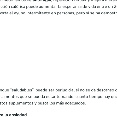
iva mecanismos de
autofagia
, reparación celular y mejora metab
icción calórica puede aumentar la esperanza de vida entre un 
orta el ayuno intermitente en personas, pero sí se ha demostr
aunque “saludables”, puede ser perjudicial si no se da descans
camentos que se pueda estar tomando, cuánto tiempo hay que 
estos suplementos y busca los más adecuados.
ra la ansiedad