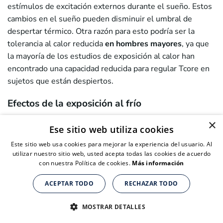
estímulos de excitación externos durante el sueño. Estos
cambios en el sueño pueden disminuir el umbral de
despertar térmico. Otra razón para esto podría ser la
tolerancia al calor reducida
en hombres mayores
, ya que
la mayoría de los estudios de exposición al calor han
encontrado una capacidad reducida para regular Tcore en
sujetos que están despiertos.
Efectos de la exposición al frío
La diferencia entre la exposición al frío y la exposición al
×
Ese sitio web utiliza cookies
calor es que la exposición al frío afecta principalmente al
Este sitio web usa cookies para mejorar la experiencia del usuario. Al
segmento posterior del sueño, donde el REM es
utilizar nuestro sitio web, usted acepta todas las cookies de acuerdo
dominante. En sujetos semidesnudos, la exposición al frío
con nuestra Política de cookies.
Más información
afecta principalmente a REM debido a la supresión de la
respuesta termorreguladora.
ACEPTAR TODO
RECHAZAR TODO
Suplementos nutricionales para personas de + de 40 años
Suplementos nutricionales para personas de + de 40 años
Suplementos nutricionales para personas de + de 40 años
El SWS no se ve afectado porque predomina en el
CLICK AQUÍ PARA COMPRAR
CLICK AQUÍ PARA COMPRAR
CLICK AQUÍ PARA COMPRAR
MOSTRAR DETALLES
segmento inicial del sueño. En la termorregulación