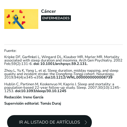
Cáncer
ENFERMEDADES
Fuente:
Kripke DF, Garfinkel L, Wingard DL, Klauber MR, Marler MR. Mortality
associated with sleep duration and insomnia. Arch Gen Psychiatry. 2002
Feb;59(2):131-6.
doi: 10.1001/archpsyc.59.2.131.
Zhou L, Yu K, Yang L, et al. Sleep duration, midday napping, and sleep
quality and incident stroke: the Dongfeng-Tongji cohort. Neurology.
2019;94(4):e345-e356.
doi:10.1212/WNL.0000000000008739
Hublin C, Partinen M, Koskenvuo M, Kaprio J. Sleep and mortality: a
population-based 22-year follow-up study. Sleep. 2007;30(10):1245-
1253.
doi:10.1093/sleep/30.10.1245
Redacción
:
Irene García
Supervisión editorial
:
Tomás Duraj
IR AL LISTADO DE ARTÍCULOS