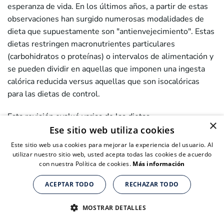
esperanza de vida. En los últimos años, a partir de estas
observaciones han surgido numerosas modalidades de
dieta que supuestamente son "antienvejecimiento". Estas
dietas restringen macronutrientes particulares
(carbohidratos o proteínas) o intervalos de alimentación y
se pueden dividir en aquellas que imponen una ingesta
calórica reducida versus aquellas que son isocalóricas
para las dietas de control.
Esta revisión evaluó varias de las dietas
×
antienvejecimiento más populares, incluida la RC,
el
Ese sitio web utiliza cookies
ayuno intermitente
, las dietas que imitan el ayuno, las
Este sitio web usa cookies para mejorar la experiencia del usuario. Al
dietas cetogénicas, la alimentación con restricción de
utilizar nuestro sitio web, usted acepta todas las cookies de acuerdo
con nuestra Política de cookies.
Más información
tiempo, la restricción de proteínas y la restricción de
aminoácidos esenciales.
ACEPTAR TODO
RECHAZAR TODO
Suplementos nutricionales para personas de + de 40 años
Suplementos nutricionales para personas de + de 40 años
Aunque la RC y otras dietas son prometedoras, se
CLICK AQUÍ PARA COMPRAR
CLICK AQUÍ PARA COMPRAR
MOSTRAR DETALLES
necesitan datos adicionales de estudios cuidadosamente