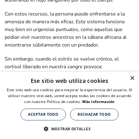
acelerando el flujo sanguíneo por todo el cuerpo.
Con estos recursos, la persona puede enfrentarse a la
amenaza de manera más eficaz. Este sistema funciona
muy bien en urgencias puntuales, como aquellas que
podían vivir nuestros ancestros en la sábana africana al
encontrarse súbitamente con un predador.
Sin embargo, cuando el estrés se vuelve crónico, el
cortisol liberado en nuestra sangre provoca:
×
Ese sitio web utiliza cookies
Estrés oxidativo
debido al exceso de radicales libres
Una inflamación crónica persistente
Este sitio web usa cookies para mejorar la experiencia del usuario. Al
La reducción de la longitud de los telómeros
utilizar nuestro sitio web, usted acepta todas las cookies de acuerdo
con nuestra Política de cookies.
Más información
La limitación del sistema inmune
ACEPTAR TODO
RECHAZAR TODO
¿Qué efetos tiene el estrés crónico a largo
Suplementos nutricionales para personas de + de 40 años
Suplementos nutricionales para personas de + de 40 años
Suplementos nutricionales para personas de + de 40 años
plazo?
CLICK AQUÍ PARA COMPRAR
CLICK AQUÍ PARA COMPRAR
CLICK AQUÍ PARA COMPRAR
MOSTRAR DETALLES
Cuando tenemos
estrés de manera continuada