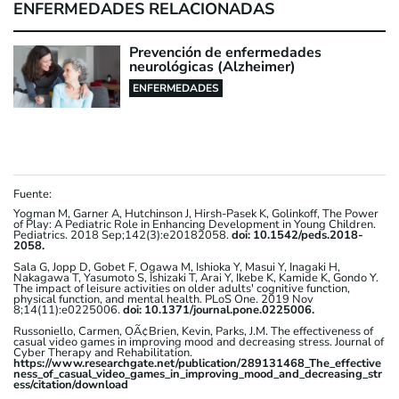
ENFERMEDADES RELACIONADAS
Prevención de enfermedades
neurológicas (Alzheimer)
ENFERMEDADES
Fuente:
Yogman M, Garner A, Hutchinson J, Hirsh-Pasek K, Golinkoff, The Power
of Play: A Pediatric Role in Enhancing Development in Young Children.
Pediatrics. 2018 Sep;142(3):e20182058.
doi: 10.1542/peds.2018-
2058.
Sala G, Jopp D, Gobet F, Ogawa M, Ishioka Y, Masui Y, Inagaki H,
Nakagawa T, Yasumoto S, Ishizaki T, Arai Y, Ikebe K, Kamide K, Gondo Y.
The impact of leisure activities on older adults' cognitive function,
physical function, and mental health. PLoS One. 2019 Nov
8;14(11):e0225006.
doi: 10.1371/journal.pone.0225006.
Russoniello, Carmen, OÃ¢Brien, Kevin, Parks, J.M. The effectiveness of
casual video games in improving mood and decreasing stress. Journal of
Cyber Therapy and Rehabilitation.
https://www.researchgate.net/publication/289131468_The_effective
ness_of_casual_video_games_in_improving_mood_and_decreasing_str
ess/citation/download