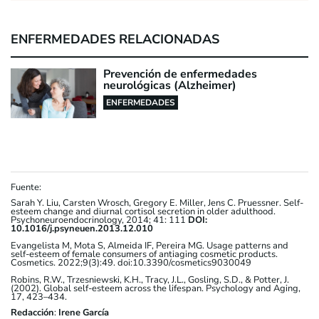
ENFERMEDADES RELACIONADAS
Prevención de enfermedades
neurológicas (Alzheimer)
ENFERMEDADES
Fuente:
Sarah Y. Liu, Carsten Wrosch, Gregory E. Miller, Jens C. Pruessner. Self-
esteem change and diurnal cortisol secretion in older adulthood.
Psychoneuroendocrinology, 2014; 41: 111
DOI:
10.1016/j.psyneuen.2013.12.010
Evangelista M, Mota S, Almeida IF, Pereira MG. Usage patterns and
self-esteem of female consumers of antiaging cosmetic products.
Cosmetics. 2022;9(3):49. doi:10.3390/cosmetics9030049
Robins, R.W., Trzesniewski, K.H., Tracy, J.L., Gosling, S.D., & Potter, J.
(2002). Global self-esteem across the lifespan. Psychology and Aging,
17, 423–434.
Redacción
:
Irene García