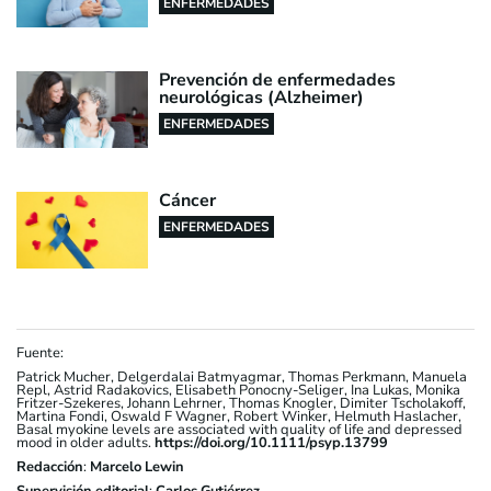
ENFERMEDADES
Prevención de enfermedades
neurológicas (Alzheimer)
ENFERMEDADES
Cáncer
ENFERMEDADES
Fuente:
Patrick Mucher, Delgerdalai Batmyagmar, Thomas Perkmann, Manuela
Repl, Astrid Radakovics, Elisabeth Ponocny-Seliger, Ina Lukas, Monika
Fritzer-Szekeres, Johann Lehrner, Thomas Knogler, Dimiter Tscholakoff,
Martina Fondi, Oswald F Wagner, Robert Winker, Helmuth Haslacher,
Basal myokine levels are associated with quality of life and depressed
mood in older adults.
https://doi.org/10.1111/psyp.13799
Redacción
:
Marcelo Lewin
Supervisión editorial
:
Carlos Gutiérrez