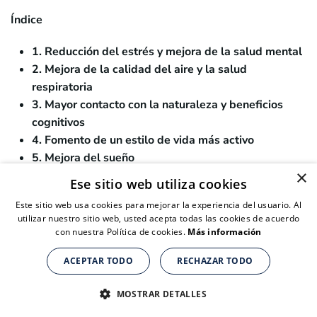
Índice
1. Reducción del estrés y mejora de la salud mental
2. Mejora de la calidad del aire y la salud
respiratoria
3. Mayor contacto con la naturaleza y beneficios
cognitivos
4. Fomento de un estilo de vida más activo
5. Mejora del sueño
×
6. Mayor sensación de comunidad y bienestar social
Ese sitio web utiliza cookies
7. Reducción del coste de vida y mejora del
Este sitio web usa cookies para mejorar la experiencia del usuario. Al
bienestar financiero
utilizar nuestro sitio web, usted acepta todas las cookies de acuerdo
8. Impacto positivo en la salud infantil
con nuestra Política de cookies.
Más información
9. Más creatividad y felicidad
ACEPTAR TODO
RECHAZAR TODO
10. Mejores relaciones personales
Suplementos nutricionales para personas de + de 40 años
Suplementos nutricionales para personas de + de 40 años
Suplementos nutricionales para personas de + de 40 años
CLICK AQUÍ PARA COMPRAR
CLICK AQUÍ PARA COMPRAR
CLICK AQUÍ PARA COMPRAR
1. Reducción del estrés y mejora de la salud
MOSTRAR DETALLES
mental