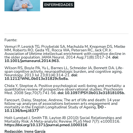
ENFERMEDADES
Fuente:
Vemuri P, Lesnick TG, Przybelski SA, Machulda M, Knopman DS, Mielke
MM, Roberts RO, Geda YE, Rocca WA, Petersen RC, Jack CR Jr.
Association of lifetime intellectual enrichment with cognitive decline in
the older population. JAMA Neurol. 2014 Aug;71(8):1017-24.
doi:
10.1001/jamaneurol.2014.963.
Wilson RS, Boyle PA, Yu L, Barnes LL, Schneider JA, Bennett DA. Life-
span cognitive activity, neuropathologic burden, and cognitive aging.
Neurology. 2013 Jul 23;81(4):314-21.
doi:
10.1212/WNL.0b013e31829c5e8a.
Chida Y, Steptoe A. Positive psychological well-being and mortality: a
quantitative review of prospective observational studies. Psychosom
Med. 2008 Sep;70(7):741-56.
doi: 10.1097/PSY.0b013e31818105b.
Fancourt, Daisy, Steptoe, Andrew, The art of life and death: 14 year
follow-up analyses of associations between arts engagement and
mortality in the English Longitudinal Study of Ageing,
DO -
10.1136/bmj.l6377
Holt-Lunstad J, Smith TB, Layton JB (2010) Social Relationships and
Mortality Risk: A Meta-analytic Review. PLoS Med 7(7): e1000316.
https://doi.org/10.1371/journal.pmed.1000316
Redacción
:
Irene García