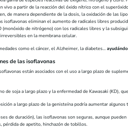
ia gama de especies reactivas de oxígeno, nitrógeno y cloro. 
 vivo a partir de la reacción del óxido nítrico con el superóxido,
ben, de manera dependiente de la dosis, la oxidación de las li
as isoflavonas eliminan el aumento de radicales libres produci
O (monóxido de nitrógeno) con los radicales libres y la subsig
irreversibles en la membrana celular.
rmedades como el cáncer, el Alzheimer, la diabetes…
ayudándon
nes de las isoflavonas
isoflavonas están asociados con el uso a largo plazo de suplem
mo de soja a largo plazo y la enfermedad de Kawasaki (KD), que 
ición a largo plazo de la genisteína podría aumentar algunos
meses de duración), las isoflavonas son seguras, aunque puede
, pérdida de apetito, hinchazón de tobillos.