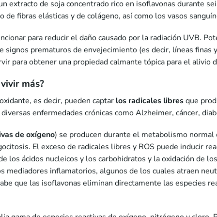
n extracto de soja concentrado rico en isoflavonas durante s
ro de fibras elásticas y de colágeno, así como los vasos sanguí
ncionar para reducir el daño causado por la radiación UVB. Po
e signos prematuros de envejecimiento (es decir, líneas finas 
vir para obtener una propiedad calmante tópica para el alivio d
vivir más?
oxidante, es decir, pueden captar
los radicales libres
que prod
 diversas enfermedades crónicas como Alzheimer, cáncer, diab
ivas de oxígeno
) se producen durante el metabolismo normal d
ocitosis. El exceso de radicales libres y ROS puede inducir rea
de los ácidos nucleicos y los carbohidratos y la oxidación de lo
os mediadores inflamatorios, algunos de los cuales atraen neutr
sabe que las isoflavonas eliminan directamente las especies re