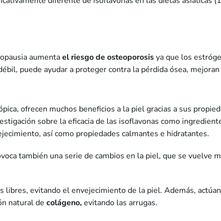
ficativamente diferente de isoflavonas en las dietas asiáticas
enopausia aumenta
el riesgo de osteoporosis
ya que los estróge
débil, puede ayudar a proteger contra la pérdida ósea, mejoran
tópica, ofrecen muchos beneficios a la piel gracias a sus propie
stigación sobre la eficacia de las isoflavonas como ingredient
ejecimiento, así como propiedades calmantes e hidratantes.
voca también una serie de cambios en la piel, que se vuelve más
s libres, evitando el envejecimiento de la piel. Además, actúan 
ión natural de
colágeno,
evitando las arrugas.