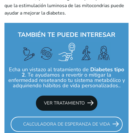
que la estimulación luminosa de las mitocondrias puede
ayudar a mejorar la diabetes.
TAMBIÉN TE PUEDE INTERESAR
Echa un vistazo al tratamiento de
Diabetes tipo
2
. Te ayudamos a revertir o mitigar la
enfermedad reseteando tu sistema metabólico y
adquiriendo hábitos de vida personalizados..
VER TRATAMIENTO
CALCULADORA DE ESPERANZA DE VIDA