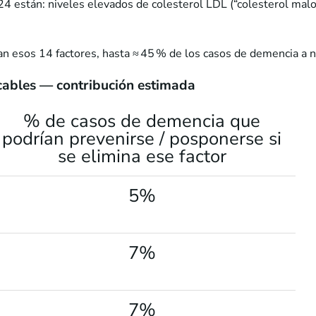
24 están: niveles elevados de colesterol LDL (“colesterol malo
ran esos 14 factores, hasta ≈ 45 % de los casos de demencia a n
icables — contribución estimada
% de casos de demencia que
podrían prevenirse / posponerse si
se elimina ese factor
5%
7%
7%