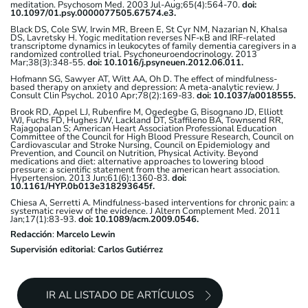
meditation. Psychosom Med. 2003 Jul-Aug;65(4):564-70.
doi:
10.1097/01.psy.0000077505.67574.e3.
Black DS, Cole SW, Irwin MR, Breen E, St Cyr NM, Nazarian N, Khalsa
DS, Lavretsky H. Yogic meditation reverses NF-κB and IRF-related
transcriptome dynamics in leukocytes of family dementia caregivers in a
randomized controlled trial. Psychoneuroendocrinology. 2013
Mar;38(3):348-55.
doi: 10.1016/j.psyneuen.2012.06.011.
Hofmann SG, Sawyer AT, Witt AA, Oh D. The effect of mindfulness-
based therapy on anxiety and depression: A meta-analytic review. J
Consult Clin Psychol. 2010 Apr;78(2):169-83.
doi: 10.1037/a0018555.
Brook RD, Appel LJ, Rubenfire M, Ogedegbe G, Bisognano JD, Elliott
WJ, Fuchs FD, Hughes JW, Lackland DT, Staffileno BA, Townsend RR,
Rajagopalan S; American Heart Association Professional Education
Committee of the Council for High Blood Pressure Research, Council on
Cardiovascular and Stroke Nursing, Council on Epidemiology and
Prevention, and Council on Nutrition, Physical Activity. Beyond
medications and diet: alternative approaches to lowering blood
pressure: a scientific statement from the american heart association.
Hypertension. 2013 Jun;61(6):1360-83.
doi:
10.1161/HYP.0b013e318293645f.
Chiesa A, Serretti A. Mindfulness-based interventions for chronic pain: a
systematic review of the evidence. J Altern Complement Med. 2011
Jan;17(1):83-93.
doi: 10.1089/acm.2009.0546.
Redacción
:
Marcelo Lewin
Supervisión editorial
:
Carlos Gutiérrez
IR AL LISTADO DE ARTÍCULOS