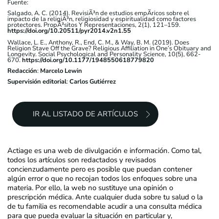
Fuente:
Salgado, A. C. (2014). RevisiÃ³n de estudios empÃ­ricos sobre el
impacto de la religiÃ³n, religiosidad y espiritualidad como factores
protectores. PropÃ³sitos Y Representaciones, 2(1), 121–159.
https://doi.org/10.20511/pyr2014.v2n1.55
Wallace, L. E., Anthony, R., End, C. M., & Way, B. M. (2019). Does
Religion Stave Off the Grave? Religious Affiliation in One’s Obituary and
Longevity. Social Psychological and Personality Science, 10(5), 662-
670.
https://doi.org/10.1177/1948550618779820
Redacción
:
Marcelo Lewin
Supervisión editorial
:
Carlos Gutiérrez
IR AL LISTADO DE ARTÍCULOS
Actiage es una web de divulgación e información. Como tal,
todos los artículos son redactados y revisados
concienzudamente pero es posible que puedan contener
algún error o que no recojan todos los enfoques sobre una
materia. Por ello, la web no sustituye una opinión o
prescripción médica. Ante cualquier duda sobre tu salud o la
de tu familia es recomendable acudir a una consulta médica
para que pueda evaluar la situación en particular y,