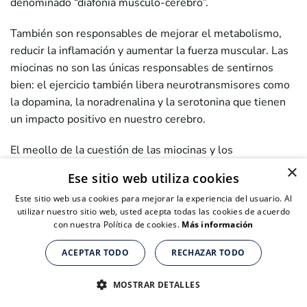
denominado “diafonía músculo-cerebro”.
También son responsables de mejorar el metabolismo,
reducir la inflamación y aumentar la fuerza muscular. Las
miocinas no son las únicas responsables de sentirnos
bien: el ejercicio también libera neurotransmisores como
la dopamina, la noradrenalina y la serotonina que tienen
un impacto positivo en nuestro cerebro.
El meollo de la cuestión de las miocinas y los
mecanismos celulares subyacentes es complejo.
×
Ese sitio web utiliza cookies
Nuestros cerebros y cuerpos funcionan mejor con el
Este sitio web usa cookies para mejorar la experiencia del usuario. Al
ejercicio y la actividad física, y más ejercicio nos hace
utilizar nuestro sitio web, usted acepta todas las cookies de acuerdo
menos ansiosos y deprimidos.
con nuestra Política de cookies.
Más información
Los investigadores han demostrado que el ejercicio es
ACEPTAR TODO
RECHAZAR TODO
una opción de tratamiento eficaz para quienes sufren
Suplementos nutricionales para personas de + de 40 años
Suplementos nutricionales para personas de + de 40 años
Suplementos nutricionales para personas de + de 40 años
depresión mayor. Esto ha llevado a las “prescripciones
CLICK AQUÍ PARA COMPRAR
CLICK AQUÍ PARA COMPRAR
CLICK AQUÍ PARA COMPRAR
MOSTRAR DETALLES
sociales” de los médicos de cabecera, como
más tiempo