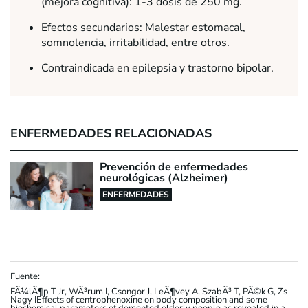
(mejora cognitiva): 1-3 dosis de 250 mg.
Efectos secundarios: Malestar estomacal,
somnolencia, irritabilidad, entre otros.
Contraindicada en epilepsia y trastorno bipolar.
ENFERMEDADES RELACIONADAS
Prevención de enfermedades
neurológicas (Alzheimer)
ENFERMEDADES
Fuente:
FÃ¼lÃ¶p T Jr, WÃ³rum I, Csongor J, LeÃ¶vey A, SzabÃ³ T, PÃ©k G, Zs -
Nagy IEffects of centrophenoxine on body composition and some
biochemical parameters of demented elderly people as revealed in a