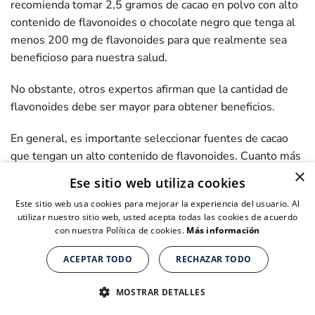
recomienda tomar 2,5 gramos de cacao en polvo con alto
contenido de flavonoides o chocolate negro que tenga al
menos 200 mg de flavonoides para que realmente sea
beneficioso para nuestra salud.
No obstante, otros expertos afirman que la cantidad de
flavonoides debe ser mayor para obtener beneficios.
En general, es importante seleccionar fuentes de cacao
que tengan un alto contenido de flavonoides. Cuanto más
×
puro y menos procesado, mejor.
Ese sitio web utiliza cookies
Este sitio web usa cookies para mejorar la experiencia del usuario. Al
utilizar nuestro sitio web, usted acepta todas las cookies de acuerdo
con nuestra Política de cookies.
Más información
ACEPTAR TODO
RECHAZAR TODO
Suplementos nutricionales para personas de + de 40 años
Suplementos nutricionales para personas de + de 40 años
Suplementos nutricionales para personas de + de 40 años
CLICK AQUÍ PARA COMPRAR
CLICK AQUÍ PARA COMPRAR
CLICK AQUÍ PARA COMPRAR
MOSTRAR DETALLES