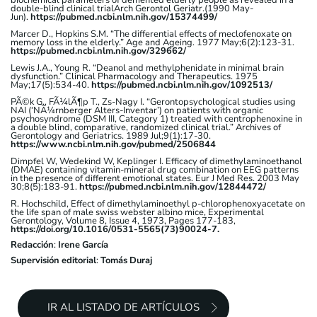
double-blind clinical trialArch Gerontol Geriatr.(1990 May-
Jun).
https://pubmed.ncbi.nlm.nih.gov/15374499/
Marcer D., Hopkins S.M. “The differential effects of meclofenoxate on
memory loss in the elderly.” Age and Ageing. 1977 May;6(2):123-31.
https://pubmed.ncbi.nlm.nih.gov/329662/
Lewis J.A., Young R. “Deanol and methylphenidate in minimal brain
dysfunction.” Clinical Pharmacology and Therapeutics. 1975
May;17(5):534-40.
https://pubmed.ncbi.nlm.nih.gov/1092513/
PÃ©k G., FÃ¼lÃ¶p T., Zs-Nagy I. “Gerontopsychological studies using
NAI (‘NÃ¼rnberger Alters-Inventar’) on patients with organic
psychosyndrome (DSM III, Category 1) treated with centrophenoxine in
a double blind, comparative, randomized clinical trial.” Archives of
Gerontology and Geriatrics. 1989 Jul;9(1):17-30.
https://www.ncbi.nlm.nih.gov/pubmed/2506844
Dimpfel W, Wedekind W, Keplinger I. Efficacy of dimethylaminoethanol
(DMAE) containing vitamin-mineral drug combination on EEG patterns
in the presence of different emotional states. Eur J Med Res. 2003 May
30;8(5):183-91.
https://pubmed.ncbi.nlm.nih.gov/12844472/
R. Hochschild, Effect of dimethylaminoethyl p-chlorophenoxyacetate on
the life span of male swiss webster albino mice, Experimental
Gerontology, Volume 8, Issue 4, 1973, Pages 177-183,
https://doi.org/10.1016/0531-5565(73)90024-7.
Redacción
:
Irene García
Supervisión editorial
:
Tomás Duraj
IR AL LISTADO DE ARTÍCULOS