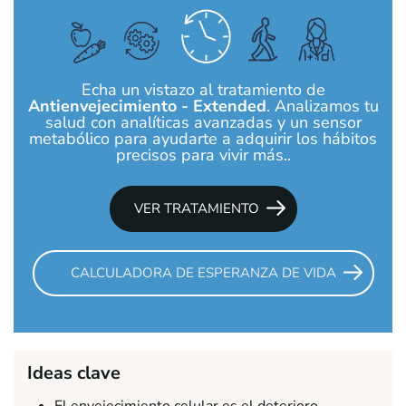
Echa un vistazo al tratamiento de
Antienvejecimiento - Extended
. Analizamos tu
salud con analíticas avanzadas y un sensor
metabólico para ayudarte a adquirir los hábitos
precisos para vivir más..
VER TRATAMIENTO
CALCULADORA DE ESPERANZA DE VIDA
Ideas clave