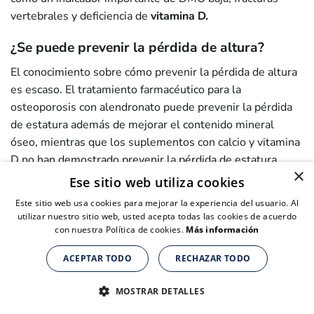
vertebrales y deficiencia de
vitamina D.
¿Se puede prevenir la pérdida de altura?
El conocimiento sobre cómo prevenir la pérdida de altura
es escaso. El tratamiento farmacéutico para la
osteoporosis con alendronato puede prevenir la pérdida
de estatura además de mejorar el contenido mineral
óseo, mientras que los suplementos con calcio y vitamina
D no han demostrado prevenir la pérdida de estatura.
×
Ese sitio web utiliza cookies
En cuanto al estilo de vida, la actividad física se ha
Este sitio web usa cookies para mejorar la experiencia del usuario. Al
identificado como protectora contra la pérdida de estatura
utilizar nuestro sitio web, usted acepta todas las cookies de acuerdo
en mujeres posmenopáusicas. Por eso,
el ejercicio físico
con nuestra Política de cookies.
Más información
regular
podría contribuir significativamente a la
ACEPTAR TODO
RECHAZAR TODO
prevención de la pérdida de altura. Aún así, estos
Suplementos nutricionales para personas de + de 40 años
Suplementos nutricionales para personas de + de 40 años
Suplementos nutricionales para personas de + de 40 años
resultados sugieren que la actividad moderada puede no
CLICK AQUÍ PARA COMPRAR
CLICK AQUÍ PARA COMPRAR
CLICK AQUÍ PARA COMPRAR
MOSTRAR DETALLES
ser suficiente para prevenir la pérdida de altura y solo una
de cada siete mujeres en las cohortes actuales era lo