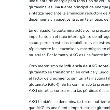
una fuente de energía para todo tipo de célul
glutamina, es una fuente principal de energía p
sintetiza mediante la aminación reductora de 
desempeña un papel central en la síntesis de
En el hígado, la glutamina actúa como precurso
importante en el flujo interorgánico de nitró
salud, pero en estados catabólicos y de estré
rápidamente los leucocitos y macrófagos en el
muscular. Por lo tanto, AKG es una fuente imp
Otro mecanismo de
influencia de AKG sobre 
glutamato se transforman en ornitina y luego
el factor de crecimiento similar a la insulina 
glutamato (GluR). Se ha confirmado la presen
AKG dietética contrarresta las pérdidas óseas
AKG también se denomina factor de nutrient
que AKG es una fuente importante de glutamin