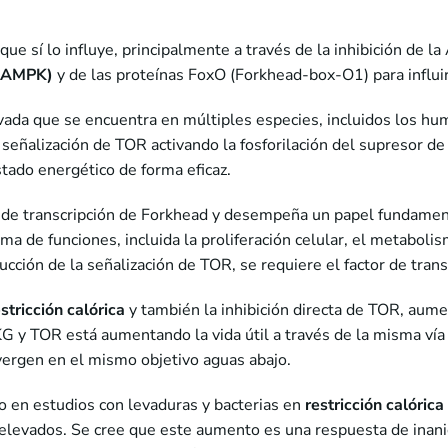
e sí lo influye, principalmente a través de la inhibición de 
AMPK)
y de las proteínas FoxO (Forkhead-box-O1) para influir
vada que se encuentra en múltiples especies, incluidos los h
 señalización de TOR activando la fosforilación del supresor 
stado energético de forma eficaz.
 de transcripción de Forkhead y desempeña un papel fundamenta
ma de funciones, incluida la proliferación celular, el metaboli
ucción de la señalización de TOR, se requiere el factor de tra
stricción calórica
y también la inhibición directa de TOR, aum
 AKG y TOR está aumentando la vida útil a través de la misma v
ergen en el mismo objetivo aguas abajo.
o en estudios con levaduras y bacterias en
restricción calórica
elevados. Se cree que este aumento es una respuesta de inani