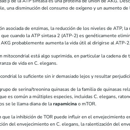
dad β de la ATP sintasa es una proteína de unión de AKG. Desc
le, una disminución del consumo de oxígeno y un aumento de la
ión asociada de enzimas, la reducción de los niveles de ATP, l
s que cuando la ATP sintasa 2 (ATP-2) es genéticamente elimin
 AKG probablemente aumenta la vida útil al dirigirse al ATP-2
 mitocondrial está algo suprimida, en particular la cadena de 
ranza de vida en C. elegans.
condrial lo suficiente sin ir demasiado lejos y resultar perjudici
rupo de serina/treonina quinasas de la familia de quinasas rela
a que es común a múltiples especies, incluidas C. elegans, rato
s se le llama diana de la
rapamicina
o mTOR.
que la inhibición de TOR puede influir en el envejecimiento en 
ción del envejecimiento en C. elegans, la ralentización del env