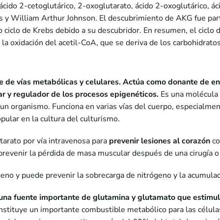
ácido 2-cetoglutárico, 2-oxoglutarato, ácido 2-oxoglutárico, ác
y William Arthur Johnson. El descubrimiento de AKG fue parte 
ciclo de Krebs debido a su descubridor. En resumen, el ciclo 
 la oxidación del acetil-CoA, que se deriva de los carbohidrato
ie de vías metabólicas y celulares. Actúa como donante de en
ar y regulador de los
procesos epigenéticos
.
Es una molécula c
de un organismo. Funciona en varias vías del cuerpo, especialme
pular en la cultura del culturismo.
tarato por vía intravenosa para
prevenir lesiones al corazón
co
 prevenir la pérdida de masa muscular después de una cirugía 
no y puede prevenir la sobrecarga de nitrógeno y la acumulac
una fuente importante de
glutamina
y glutamato que estimula 
nstituye un importante combustible metabólico para las células