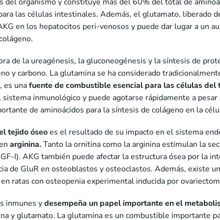
as del organismo y constituye más del 60% del total de aminoá
ara las células intestinales. Además, el glutamato, liberado de
AKG en los hepatocitos peri-venosos y puede dar lugar a un au
 colágeno.
ra de la ureagénesis, la gluconeogénesis y la síntesis de prot
geno y carbono. La glutamina se ha considerado tradicionalmen
s, es una
fuente de combustible esencial para las células del t
 sistema inmunológico y puede agotarse rápidamente a pesar de 
ortante de aminoácidos para la síntesis de colágeno en la célu
el tejido óseo
es el resultado de su impacto en el sistema end
 en
arginina.
Tanto la ornitina como la arginina estimulan la se
I (IGF-I). AKG también puede afectar la estructura ósea por la i
cia de GluR en osteoblastos y osteoclastos. Además, existe un
 en ratas con osteopenia experimental inducida por ovariectom
es inmunes y
desempeña un papel importante en el
metaboli
a y glutamato. La glutamina es un combustible importante par